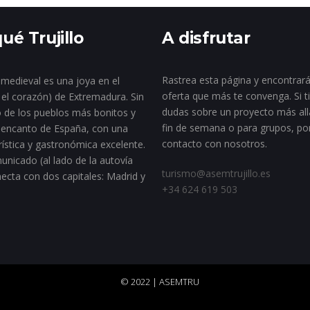
ué Trujillo
A disfrutar
Rastrea esta página y encontrará
a medieval es una joya en el
oferta que más te convenga. Si t
 el corazón) de Extremadura. Sin
dudas sobre un proyecto más all
 de los pueblos más bonitos y
fin de semana o para grupos, po
encanto de España, con una
contacto con nosotros.
rística y gastronómica excelente.
unicado (al lado de la autovía
turismo@asemtrujillo.es
necta con dos capitales: Madrid y
+34 624 619 503
© 2022 | ASEMTRU