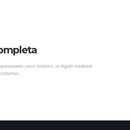
completa
mpresionante casco histórico, su legado medieval
 contamos...