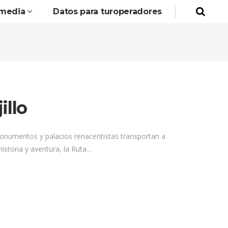
imedia
Datos para turoperadores
illo
monumentos y palacios renacentistas transportan a
toria y aventura, la Ruta...