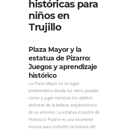
históricas para
niños en
Trujillo
Plaza Mayor y la
estatua de Pizarro:
Juegos y aprendizaje
histórico
La Plaza Mayor es un lugar
emblemático donde los niños pueden
correr y jugar mientras los adultos
disfrutan de la belleza arquitectónica
de su entorno. La estatua ecuestre de
Francisco Pizarro es una excelente
excusa para contarles la historia del