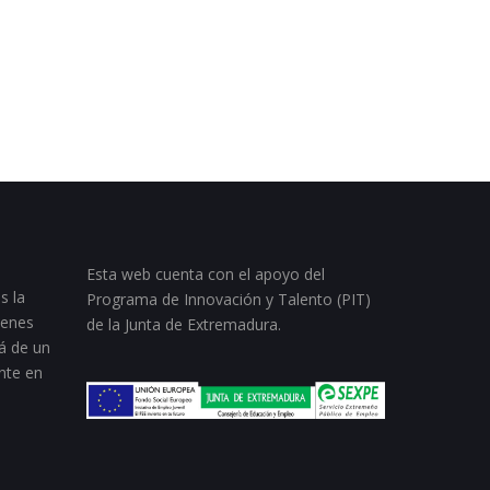
Esta web cuenta con el apoyo del
s la
Programa de Innovación y Talento (PIT)
ienes
de la Junta de Extremadura.
á de un
nte en