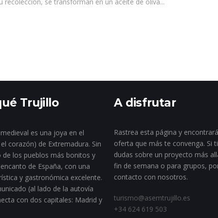
u recolección, se transforman en un aceite de oliva...
ué Trujillo
A disfrutar
Rastrea esta página y encontrará
a medieval es una joya en el
oferta que más te convenga. Si t
 el corazón) de Extremadura. Sin
dudas sobre un proyecto más all
 de los pueblos más bonitos y
fin de semana o para grupos, po
encanto de España, con una
contacto con nosotros.
rística y gastronómica excelente.
unicado (al lado de la autovía
turismo@asemtrujillo.es
necta con dos capitales: Madrid y
+34 624 619 503