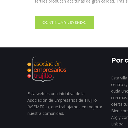
fértiles producen aceitunas de gran calidad. Tras s
CONTINUAR LEYENDO
Por q
Esta vill
centro (y
duda uno
Esta web es una iniciativa de la
con más 
Asociación de Empresarios de Trujillo
oferta tu
(ASEMTRU), que trabajamos en mejorar
Bien com
nuestra comunidad.
A5) y co
Lisboa