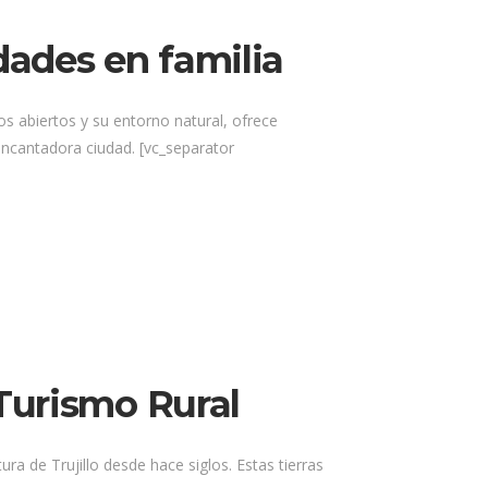
dades en familia
ios abiertos y su entorno natural, ofrece
encantadora ciudad. [vc_separator
 Turismo Rural
ura de Trujillo desde hace siglos. Estas tierras