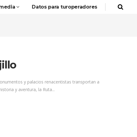
imedia
Datos para turoperadores
illo
monumentos y palacios renacentistas transportan a
toria y aventura, la Ruta...